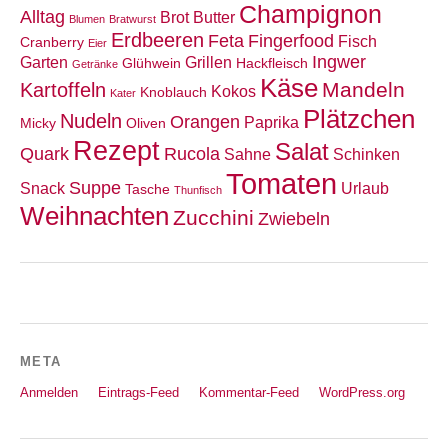
Champignon
Alltag
Brot
Butter
Blumen
Bratwurst
Erdbeeren
Feta
Fingerfood
Fisch
Cranberry
Eier
Ingwer
Garten
Grillen
Glühwein
Hackfleisch
Getränke
Käse
Mandeln
Kartoffeln
Kokos
Knoblauch
Kater
Plätzchen
Nudeln
Orangen
Paprika
Micky
Oliven
Rezept
Salat
Quark
Rucola
Sahne
Schinken
Tomaten
Suppe
Snack
Urlaub
Tasche
Thunfisch
Weihnachten
Zucchini
Zwiebeln
META
Anmelden
Eintrags-Feed
Kommentar-Feed
WordPress.org