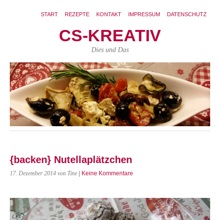
START
REZEPTE
KONTAKT
IMPRESSUM
DATENSCHUTZ
CS-KREATIV
Dies und Das
{backen} Nutellaplätzchen
17. Dezember 2014
von Tine
|
Keine Kommentare