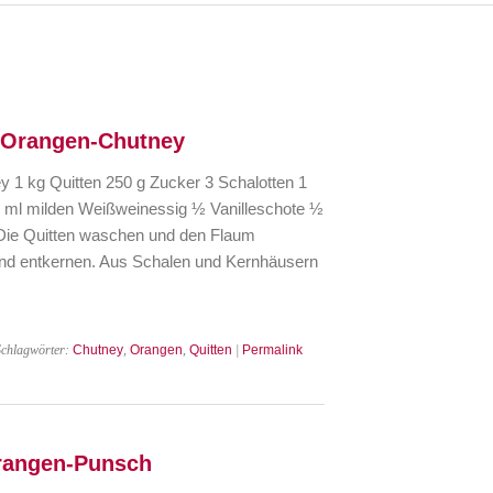
-Orangen-Chutney
1 kg Quitten 250 g Zucker 3 Schalotten 1
 ml milden Weißweinessig ½ Vanilleschote ½
 Die Quitten waschen und den Flaum
und entkernen. Aus Schalen und Kernhäusern
Schlagwörter:
Chutney
,
Orangen
,
Quitten
|
Permalink
Orangen-Punsch