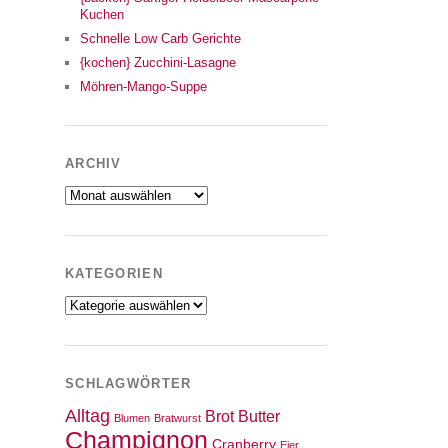
Kuchen
Schnelle Low Carb Gerichte
{kochen} Zucchini-Lasagne
Möhren-Mango-Suppe
ARCHIV
Archiv
KATEGORIEN
Kategorien
SCHLAGWÖRTER
Alltag
Brot
Butter
Blumen
Bratwurst
Champignon
Cranberry
Eier