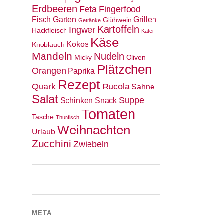
Erdbeeren
Feta
Fingerfood
Fisch
Garten
Grillen
Glühwein
Getränke
Kartoffeln
Ingwer
Hackfleisch
Kater
Käse
Kokos
Knoblauch
Mandeln
Nudeln
Micky
Oliven
Plätzchen
Orangen
Paprika
Rezept
Quark
Rucola
Sahne
Salat
Suppe
Schinken
Snack
Tomaten
Tasche
Thunfisch
Weihnachten
Urlaub
Zucchini
Zwiebeln
META