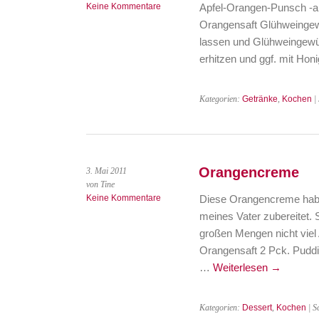
Keine Kommentare
Apfel-Orangen-Punsch -alko
Orangensaft Glühweingewü
lassen und Glühweingewür
erhitzen und ggf. mit Hon
Kategorien:
Getränke
,
Kochen
|
Orangencreme
3. Mai 2011
von Tine
Keine Kommentare
Diese Orangencreme habe
meines Vater zubereitet. 
großen Mengen nicht viel 
Orangensaft 2 Pck. Puddi
…
Weiterlesen
→
Kategorien:
Dessert
,
Kochen
| S