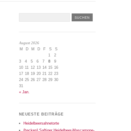
August 2026
M
D
M
D
F
S
S
1
2
3
4
5
6
7
8
9
10
11
12
13
14
15
16
17
18
19
20
21
22
23
24
25
26
27
28
29
30
31
« Jan.
NEUESTE BEITRÄGE
Heidelbeersahnetorte
{backen} Saftiger Heidelbeer-Mascarpone-