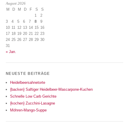
August 2026
M
D
M
D
F
S
S
1
2
3
4
5
6
7
8
9
10
11
12
13
14
15
16
17
18
19
20
21
22
23
24
25
26
27
28
29
30
31
« Jan.
NEUESTE BEITRÄGE
Heidelbeersahnetorte
{backen} Saftiger Heidelbeer-Mascarpone-Kuchen
Schnelle Low Carb Gerichte
{kochen} Zucchini-Lasagne
Möhren-Mango-Suppe