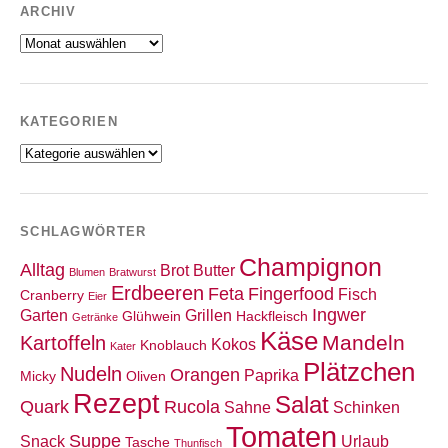
ARCHIV
Archiv
KATEGORIEN
Kategorien
SCHLAGWÖRTER
Champignon
Alltag
Brot
Butter
Blumen
Bratwurst
Erdbeeren
Feta
Fingerfood
Fisch
Cranberry
Eier
Ingwer
Garten
Grillen
Glühwein
Hackfleisch
Getränke
Käse
Mandeln
Kartoffeln
Kokos
Knoblauch
Kater
Plätzchen
Nudeln
Orangen
Paprika
Micky
Oliven
Rezept
Salat
Quark
Rucola
Sahne
Schinken
Tomaten
Suppe
Snack
Urlaub
Tasche
Thunfisch