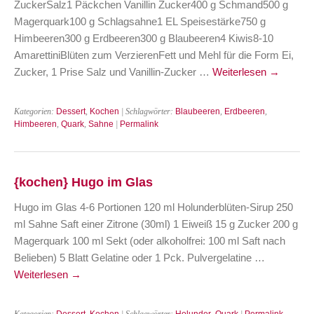
ZuckerSalz1 Päckchen Vanillin Zucker400 g Schmand500 g
Magerquark100 g Schlagsahne1 EL Speisestärke750 g
Himbeeren300 g Erdbeeren300 g Blaubeeren4 Kiwis8-10
AmarettiniBlüten zum VerzierenFett und Mehl für die Form Ei,
Zucker, 1 Prise Salz und Vanillin-Zucker …
Weiterlesen
→
Kategorien:
Dessert
,
Kochen
| Schlagwörter:
Blaubeeren
,
Erdbeeren
,
Himbeeren
,
Quark
,
Sahne
|
Permalink
{kochen} Hugo im Glas
Hugo im Glas 4-6 Portionen 120 ml Holunderblüten-Sirup 250
ml Sahne Saft einer Zitrone (30ml) 1 Eiweiß 15 g Zucker 200 g
Magerquark 100 ml Sekt (oder alkoholfrei: 100 ml Saft nach
Belieben) 5 Blatt Gelatine oder 1 Pck. Pulvergelatine …
Weiterlesen
→
Kategorien:
Dessert
,
Kochen
| Schlagwörter:
Holunder
,
Quark
|
Permalink