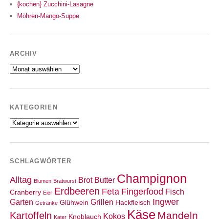
{kochen} Zucchini-Lasagne
Möhren-Mango-Suppe
ARCHIV
Archiv
KATEGORIEN
Kategorien
SCHLAGWÖRTER
Champignon
Alltag
Brot
Butter
Blumen
Bratwurst
Erdbeeren
Feta
Fingerfood
Fisch
Cranberry
Eier
Ingwer
Garten
Grillen
Glühwein
Hackfleisch
Getränke
Käse
Mandeln
Kartoffeln
Kokos
Knoblauch
Kater