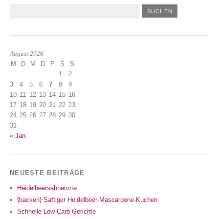
August 2026
M
D
M
D
F
S
S
1
2
3
4
5
6
7
8
9
10
11
12
13
14
15
16
17
18
19
20
21
22
23
24
25
26
27
28
29
30
31
« Jan.
NEUESTE BEITRÄGE
Heidelbeersahnetorte
{backen} Saftiger Heidelbeer-Mascarpone-Kuchen
Schnelle Low Carb Gerichte