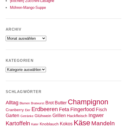
{kochen} Zucchini-Lasagne
Möhren-Mango-Suppe
ARCHIV
Archiv
KATEGORIEN
Kategorien
SCHLAGWÖRTER
Champignon
Alltag
Brot
Butter
Blumen
Bratwurst
Erdbeeren
Feta
Fingerfood
Fisch
Cranberry
Eier
Ingwer
Garten
Grillen
Glühwein
Hackfleisch
Getränke
Käse
Mandeln
Kartoffeln
Kokos
Knoblauch
Kater