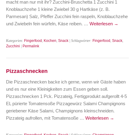
macht man nur mit ihr? Zucchini-Bruschetta 1 Zucchini 1
Knoblauchzehe 1 kleine Zwiebel 30 g Hartkäse (z. B.
Parmesan) Salz, Pfeffer Zucchini fein raspeln, Knoblauchzehe
und Zwiebeln fein würfeln, Käse reiben. …
Weiterlesen
→
Kategorien:
Fingerfood
,
Kochen
,
Snack
| Schlagwörter:
Fingerfood
,
Snack
,
Zucchini
|
Permalink
Pizzaschnecken
Die Pizzaschnecken backe ich gerne, wenn wir Gäste haben
und es nur eine Kleinigkeiten zum Essen geben soll.
Pizzaschnecken 1 Pck. Pizzateig, Fertigprodukt aufgerollt 4-5
EL pürierte Tomatensoße Pizzagewürz Salami Champignons
geriebener Käse Salami, Champignons kleinschneiden.
Pizzateig aufrollen, mit Tomatensoße …
Weiterlesen
→
Kategorien:
Fingerfood
,
Kochen
,
Snack
| Schlagwörter:
Champignon
,