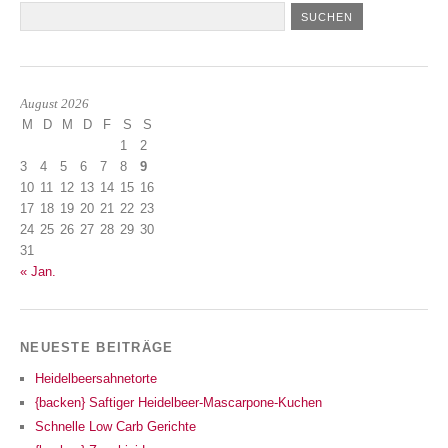
August 2026
M
D
M
D
F
S
S
1
2
3
4
5
6
7
8
9
10
11
12
13
14
15
16
17
18
19
20
21
22
23
24
25
26
27
28
29
30
31
« Jan.
NEUESTE BEITRÄGE
Heidelbeersahnetorte
{backen} Saftiger Heidelbeer-Mascarpone-Kuchen
Schnelle Low Carb Gerichte