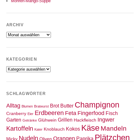
Möhren-Mango-Suppe
ARCHIV
Archiv
KATEGORIEN
Kategorien
SCHLAGWÖRTER
Champignon
Alltag
Brot
Butter
Blumen
Bratwurst
Erdbeeren
Feta
Fingerfood
Fisch
Cranberry
Eier
Ingwer
Garten
Grillen
Glühwein
Hackfleisch
Getränke
Käse
Mandeln
Kartoffeln
Kokos
Knoblauch
Kater
Plätzchen
Nudeln
Orangen
Paprika
Micky
Oliven