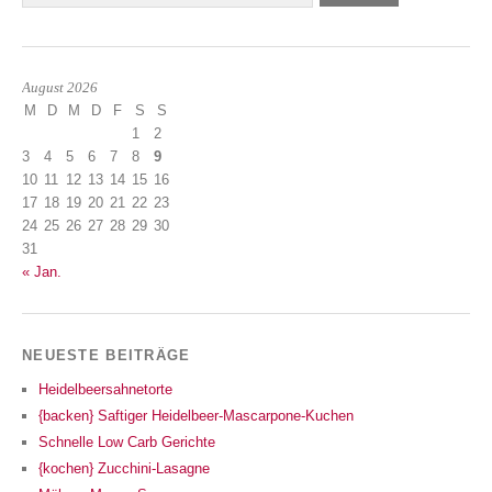
August 2026
M
D
M
D
F
S
S
1
2
3
4
5
6
7
8
9
10
11
12
13
14
15
16
17
18
19
20
21
22
23
24
25
26
27
28
29
30
31
« Jan.
NEUESTE BEITRÄGE
Heidelbeersahnetorte
{backen} Saftiger Heidelbeer-Mascarpone-Kuchen
Schnelle Low Carb Gerichte
{kochen} Zucchini-Lasagne