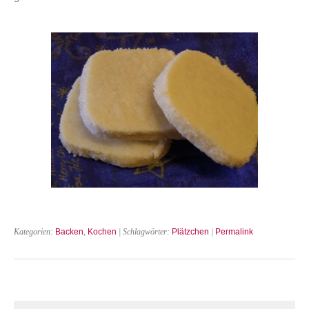
Kategorien:
Backen
,
Kochen
| Schlagwörter:
Plätzchen
|
Permalink