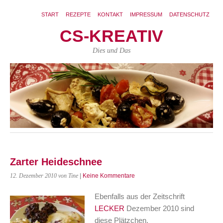
START
REZEPTE
KONTAKT
IMPRESSUM
DATENSCHUTZ
CS-KREATIV
Dies und Das
Zarter Heideschnee
12. Dezember 2010
von Tine
|
Keine Kommentare
Ebenfalls aus der Zeitschrift
LECKER
Dezember 2010 sind
diese Plätzchen.