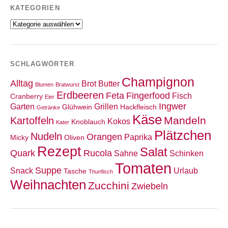
KATEGORIEN
Kategorien
SCHLAGWÖRTER
Champignon
Alltag
Brot
Butter
Blumen
Bratwurst
Erdbeeren
Feta
Fingerfood
Fisch
Cranberry
Eier
Ingwer
Garten
Grillen
Glühwein
Hackfleisch
Getränke
Käse
Mandeln
Kartoffeln
Kokos
Knoblauch
Kater
Plätzchen
Nudeln
Orangen
Paprika
Micky
Oliven
Rezept
Salat
Quark
Rucola
Sahne
Schinken
Tomaten
Suppe
Snack
Urlaub
Tasche
Thunfisch
Weihnachten
Zucchini
Zwiebeln