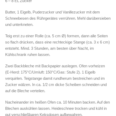
6 – 8 EL Zucker
Butter, 1 Eigelb, Puderzucker und Vanillezucker mit dem
Schneebesen des Rührgerätes verrühren. Mehl darübersieben
und unterkneten.
Teig erst zu einer Rolle (ca. 5 cm Ø) formen, dann alle Seiten
so flach drücken, dass eine rechteckige Stange (ca. 3 x 6 cm)
entsteht. Mind. 3 Stunden, am besten über Nacht, im
Kühlschrank ruhen lassen.
Zwei Backbleche mit Backpapier auslegen. Ofen vorheizen
(E-Herd: 175°C/Umluft: 150°C/Gas: Stufe 2). 1 Eigelb
verquirlen. Teigstange damit rundherum bestreichen und im
Zucker wälzen. In ca. 1/2 cm dicke Scheiben schneiden und
auf die Bleche verteilen.
Nacheinander im heißen Ofen ca. 10 Minuten backen. Auf den
Blechen auskühlen lassen. Heideschnee trocken und kühl in
gut verschließbaren Keksdosen aufbewahren.