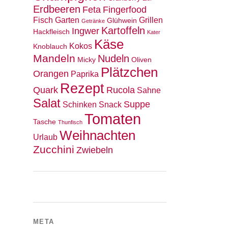
Erdbeeren
Feta
Fingerfood
Fisch
Garten
Grillen
Glühwein
Getränke
Kartoffeln
Ingwer
Hackfleisch
Kater
Käse
Kokos
Knoblauch
Mandeln
Nudeln
Micky
Oliven
Plätzchen
Orangen
Paprika
Rezept
Quark
Rucola
Sahne
Salat
Suppe
Schinken
Snack
Tomaten
Tasche
Thunfisch
Weihnachten
Urlaub
Zucchini
Zwiebeln
META