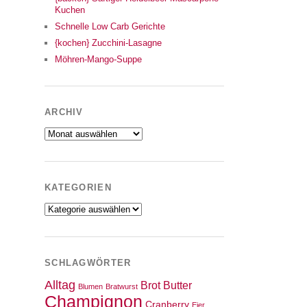
Kuchen
Schnelle Low Carb Gerichte
{kochen} Zucchini-Lasagne
Möhren-Mango-Suppe
ARCHIV
Archiv
KATEGORIEN
Kategorien
SCHLAGWÖRTER
Alltag
Brot
Butter
Blumen
Bratwurst
Champignon
Cranberry
Eier