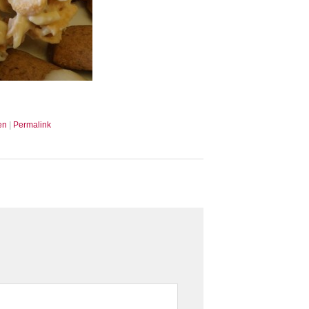
en
|
Permalink