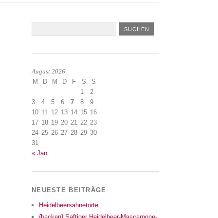
August 2026
M
D
M
D
F
S
S
1
2
3
4
5
6
7
8
9
10
11
12
13
14
15
16
17
18
19
20
21
22
23
24
25
26
27
28
29
30
31
« Jan.
NEUESTE BEITRÄGE
Heidelbeersahnetorte
{backen} Saftiger Heidelbeer-Mascarpone-