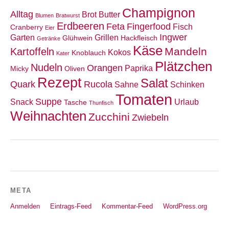
Champignon
Alltag
Brot
Butter
Blumen
Bratwurst
Erdbeeren
Feta
Fingerfood
Fisch
Cranberry
Eier
Ingwer
Garten
Grillen
Glühwein
Hackfleisch
Getränke
Käse
Mandeln
Kartoffeln
Kokos
Knoblauch
Kater
Plätzchen
Nudeln
Orangen
Paprika
Micky
Oliven
Rezept
Salat
Quark
Rucola
Sahne
Schinken
Tomaten
Suppe
Snack
Urlaub
Tasche
Thunfisch
Weihnachten
Zucchini
Zwiebeln
META
Anmelden
Eintrags-Feed
Kommentar-Feed
WordPress.org