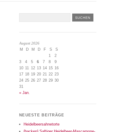
August 2026
M
D
M
D
F
S
S
1
2
3
4
5
6
7
8
9
10
11
12
13
14
15
16
17
18
19
20
21
22
23
24
25
26
27
28
29
30
31
« Jan.
NEUESTE BEITRÄGE
Heidelbeersahnetorte
{backen} Saftiger Heidelbeer-Mascarpone-