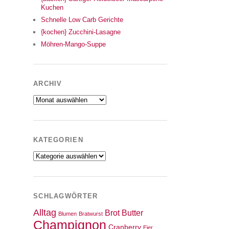
Kuchen
Schnelle Low Carb Gerichte
{kochen} Zucchini-Lasagne
Möhren-Mango-Suppe
ARCHIV
Archiv
KATEGORIEN
Kategorien
SCHLAGWÖRTER
Alltag
Brot
Butter
Blumen
Bratwurst
Champignon
Cranberry
Eier