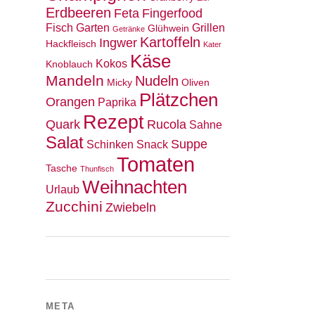
Erdbeeren
Feta
Fingerfood
Fisch
Garten
Grillen
Glühwein
Getränke
Kartoffeln
Ingwer
Hackfleisch
Kater
Käse
Kokos
Knoblauch
Mandeln
Nudeln
Micky
Oliven
Plätzchen
Orangen
Paprika
Rezept
Quark
Rucola
Sahne
Salat
Suppe
Schinken
Snack
Tomaten
Tasche
Thunfisch
Weihnachten
Urlaub
Zucchini
Zwiebeln
META