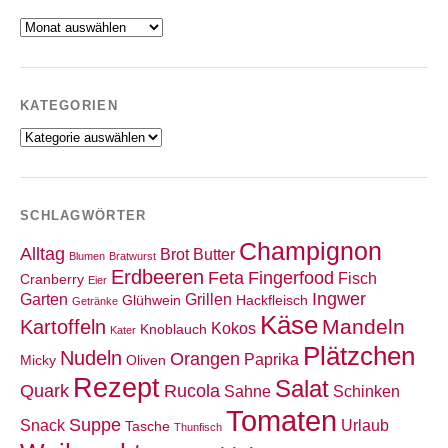
Archiv
KATEGORIEN
Kategorien
SCHLAGWÖRTER
Champignon
Alltag
Brot
Butter
Blumen
Bratwurst
Erdbeeren
Feta
Fingerfood
Fisch
Cranberry
Eier
Ingwer
Garten
Grillen
Glühwein
Hackfleisch
Getränke
Käse
Mandeln
Kartoffeln
Kokos
Knoblauch
Kater
Plätzchen
Nudeln
Orangen
Paprika
Micky
Oliven
Rezept
Salat
Quark
Rucola
Sahne
Schinken
Tomaten
Suppe
Snack
Urlaub
Tasche
Thunfisch