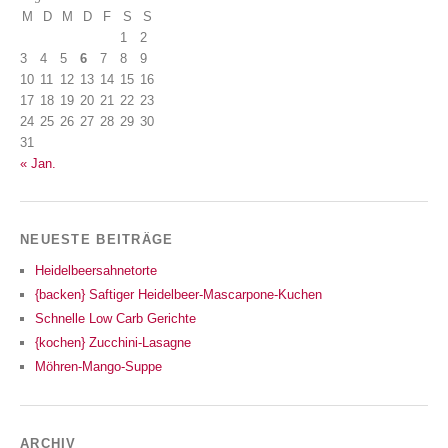
M
D
M
D
F
S
S
1
2
3
4
5
6
7
8
9
10
11
12
13
14
15
16
17
18
19
20
21
22
23
24
25
26
27
28
29
30
31
« Jan.
NEUESTE BEITRÄGE
Heidelbeersahnetorte
{backen} Saftiger Heidelbeer-Mascarpone-Kuchen
Schnelle Low Carb Gerichte
{kochen} Zucchini-Lasagne
Möhren-Mango-Suppe
ARCHIV