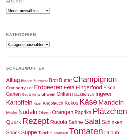
ARCHIV
Archiv
KATEGORIEN
Kategorien
SCHLAGWÖRTER
Champignon
Alltag
Brot
Butter
Blumen
Bratwurst
Erdbeeren
Feta
Fingerfood
Fisch
Cranberry
Eier
Ingwer
Garten
Grillen
Glühwein
Hackfleisch
Getränke
Käse
Mandeln
Kartoffeln
Kokos
Knoblauch
Kater
Plätzchen
Nudeln
Orangen
Paprika
Micky
Oliven
Rezept
Salat
Quark
Rucola
Sahne
Schinken
Tomaten
Suppe
Snack
Urlaub
Tasche
Thunfisch