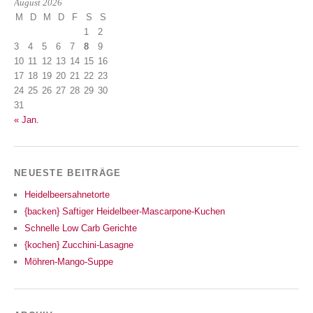
August 2026
M
D
M
D
F
S
S
1
2
3
4
5
6
7
8
9
10
11
12
13
14
15
16
17
18
19
20
21
22
23
24
25
26
27
28
29
30
31
« Jan.
NEUESTE BEITRÄGE
Heidelbeersahnetorte
{backen} Saftiger Heidelbeer-Mascarpone-Kuchen
Schnelle Low Carb Gerichte
{kochen} Zucchini-Lasagne
Möhren-Mango-Suppe