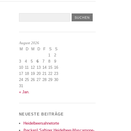
August 2026
M
D
M
D
F
S
S
1
2
3
4
5
6
7
8
9
10
11
12
13
14
15
16
17
18
19
20
21
22
23
24
25
26
27
28
29
30
31
« Jan.
NEUESTE BEITRÄGE
Heidelbeersahnetorte
{backen} Saftiger Heidelbeer-Mascarpone-