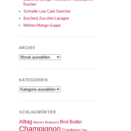
Kuchen
Schnelle Low Carb Gerichte
{kochen} Zucchini-Lasagne
Möhren-Mango-Suppe
ARCHIV
Archiv
KATEGORIEN
Kategorien
SCHLAGWÖRTER
Alltag
Brot
Butter
Blumen
Bratwurst
Champignon
Cranberry
Eier