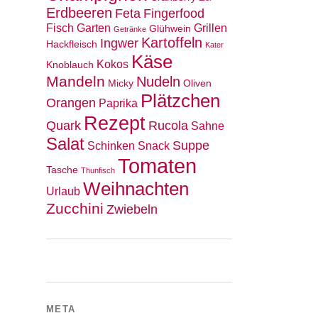
Erdbeeren
Feta
Fingerfood
Fisch
Garten
Grillen
Glühwein
Getränke
Kartoffeln
Ingwer
Hackfleisch
Kater
Käse
Kokos
Knoblauch
Mandeln
Nudeln
Micky
Oliven
Plätzchen
Orangen
Paprika
Rezept
Quark
Rucola
Sahne
Salat
Suppe
Schinken
Snack
Tomaten
Tasche
Thunfisch
Weihnachten
Urlaub
Zucchini
Zwiebeln
META