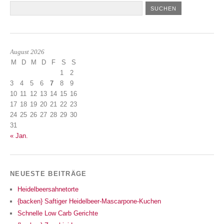
August 2026
M
D
M
D
F
S
S
1
2
3
4
5
6
7
8
9
10
11
12
13
14
15
16
17
18
19
20
21
22
23
24
25
26
27
28
29
30
31
« Jan.
NEUESTE BEITRÄGE
Heidelbeersahnetorte
{backen} Saftiger Heidelbeer-Mascarpone-Kuchen
Schnelle Low Carb Gerichte