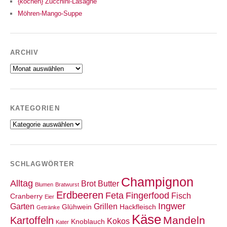
{kochen} Zucchini-Lasagne
Möhren-Mango-Suppe
ARCHIV
Archiv
KATEGORIEN
Kategorien
SCHLAGWÖRTER
Champignon
Alltag
Brot
Butter
Blumen
Bratwurst
Erdbeeren
Feta
Fingerfood
Fisch
Cranberry
Eier
Ingwer
Garten
Grillen
Glühwein
Hackfleisch
Getränke
Käse
Mandeln
Kartoffeln
Kokos
Knoblauch
Kater