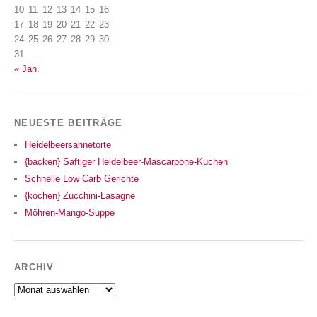
10
11
12
13
14
15
16
17
18
19
20
21
22
23
24
25
26
27
28
29
30
31
« Jan.
NEUESTE BEITRÄGE
Heidelbeersahnetorte
{backen} Saftiger Heidelbeer-Mascarpone-Kuchen
Schnelle Low Carb Gerichte
{kochen} Zucchini-Lasagne
Möhren-Mango-Suppe
ARCHIV
Archiv