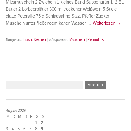
Miesmuscheln 2 Zwiebeln 1 kleines Bund Suppengrün 1–2 EL
Butter 2 Lorbeerblätter 300 ml trockener Weißwein 5 Stiele
glatte Petersilie 75 g Schlagsahne Salz, Pfeffer Zucker
Muscheln unter fließendem kalten Wasser …
Weiterlesen
→
Kategorien:
Fisch
,
Kochen
| Schlagwörter:
Muscheln
|
Permalink
August 2026
M
D
M
D
F
S
S
1
2
3
4
5
6
7
8
9