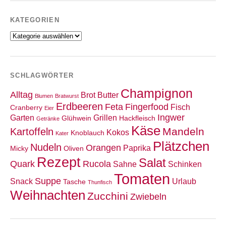
KATEGORIEN
Kategorien
SCHLAGWÖRTER
Champignon
Alltag
Brot
Butter
Blumen
Bratwurst
Erdbeeren
Feta
Fingerfood
Fisch
Cranberry
Eier
Ingwer
Garten
Grillen
Glühwein
Hackfleisch
Getränke
Käse
Mandeln
Kartoffeln
Kokos
Knoblauch
Kater
Plätzchen
Nudeln
Orangen
Paprika
Micky
Oliven
Rezept
Salat
Quark
Rucola
Sahne
Schinken
Tomaten
Suppe
Snack
Urlaub
Tasche
Thunfisch
Weihnachten
Zucchini
Zwiebeln