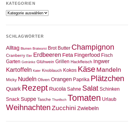
KATEGORIEN
Kategorien
SCHLAGWÖRTER
Champignon
Alltag
Brot
Butter
Blumen
Bratwurst
Erdbeeren
Feta
Fingerfood
Fisch
Cranberry
Eier
Ingwer
Garten
Grillen
Glühwein
Hackfleisch
Getränke
Käse
Mandeln
Kartoffeln
Kokos
Knoblauch
Kater
Plätzchen
Nudeln
Orangen
Paprika
Micky
Oliven
Rezept
Salat
Quark
Rucola
Sahne
Schinken
Tomaten
Suppe
Snack
Urlaub
Tasche
Thunfisch
Weihnachten
Zucchini
Zwiebeln