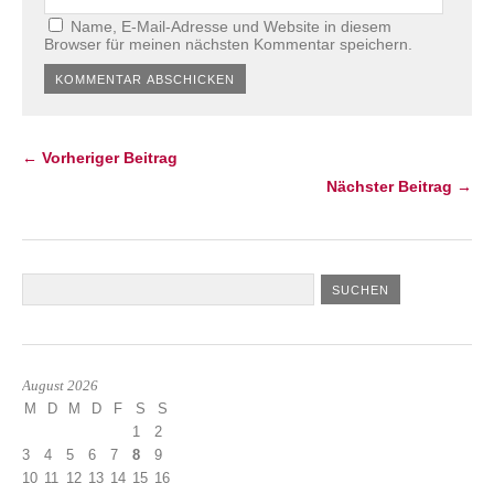
Name, E-Mail-Adresse und Website in diesem
Browser für meinen nächsten Kommentar speichern.
← Vorheriger Beitrag
Nächster Beitrag →
August 2026
M
D
M
D
F
S
S
1
2
3
4
5
6
7
8
9
10
11
12
13
14
15
16