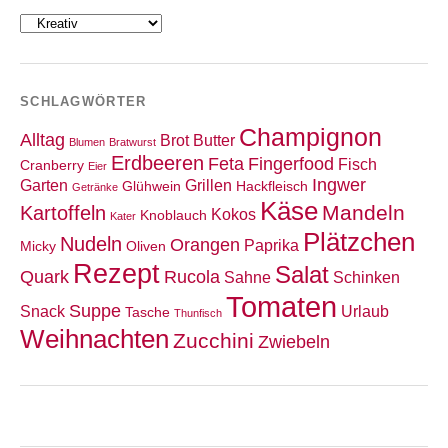
Kategorien
SCHLAGWÖRTER
Champignon
Alltag
Brot
Butter
Blumen
Bratwurst
Erdbeeren
Feta
Fingerfood
Fisch
Cranberry
Eier
Ingwer
Garten
Grillen
Glühwein
Hackfleisch
Getränke
Käse
Mandeln
Kartoffeln
Kokos
Knoblauch
Kater
Plätzchen
Nudeln
Orangen
Paprika
Micky
Oliven
Rezept
Salat
Quark
Rucola
Sahne
Schinken
Tomaten
Suppe
Snack
Urlaub
Tasche
Thunfisch
Weihnachten
Zucchini
Zwiebeln