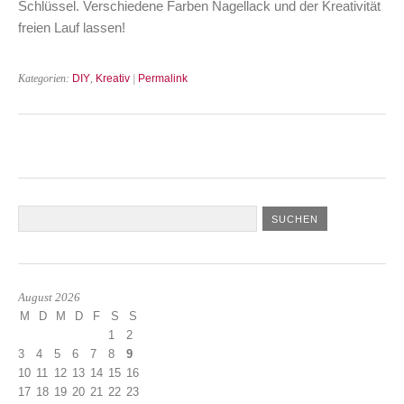
Schlüssel. Verschiedene Farben Nagellack und der Kreativität
freien Lauf lassen!
Kategorien:
DIY
,
Kreativ
|
Permalink
August 2026
M
D
M
D
F
S
S
1
2
3
4
5
6
7
8
9
10
11
12
13
14
15
16
17
18
19
20
21
22
23